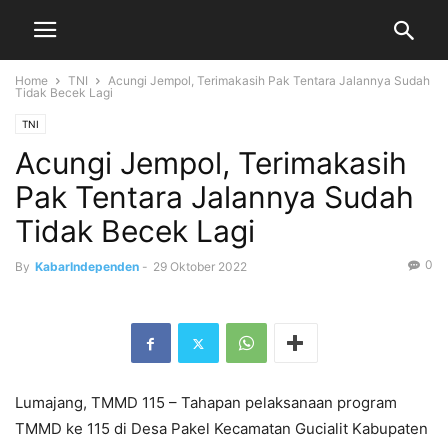
Home
TNI
Acungi Jempol, Terimakasih Pak Tentara Jalannya Sudah
Tidak Becek Lagi
TNI
Acungi Jempol, Terimakasih
Pak Tentara Jalannya Sudah
Tidak Becek Lagi
0
By
KabarIndependen
-
29 Oktober 2022
Lumajang, TMMD 115 – Tahapan pelaksanaan program
TMMD ke 115 di Desa Pakel Kecamatan Gucialit Kabupaten