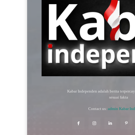
Kabar Independen adalah berita terperca
sesuai fakta
Contact us:
admin Kabar In