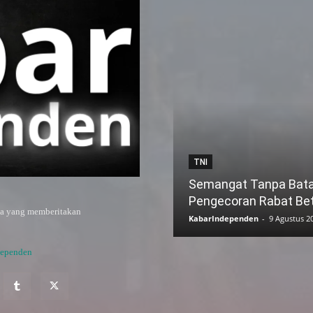
TNI
Semangat Tanpa Batas
Pengecoran Rabat B
ya yang memberitakan
KabarIndependen
-
9 Agustus 2
dependen