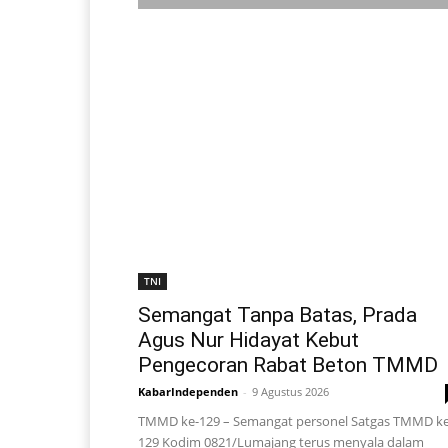
TNI
Semangat Tanpa Batas, Prada
Agus Nur Hidayat Kebut
Pengecoran Rabat Beton TMMD
KabarIndependen
-
9 Agustus 2026
TMMD ke-129 – Semangat personel Satgas TMMD ke
129 Kodim 0821/Lumajang terus menyala dalam