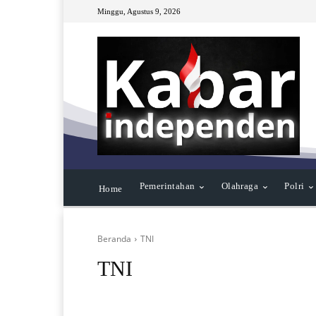
Minggu, Agustus 9, 2026
Pemerintahan
Olahraga
Polri
Home
Beranda
TNI
TNI
Ekonomi & Sosial
Kebencanaan
Kesehatan
Olah