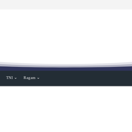
TNI
Ragam
raga
Pemerintahan
Pendidikan