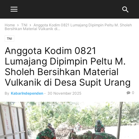
Home
TNI
Anggota Kodim 0821 Lumajang Dipimpin Peltu M. Sholeh
Bersihkan Material Vulkanik di...
TNI
Anggota Kodim 0821
Lumajang Dipimpin Peltu M.
Sholeh Bersihkan Material
Vulkanik di Desa Supit Urang
0
By
KabarIndependen
-
30 November 2025