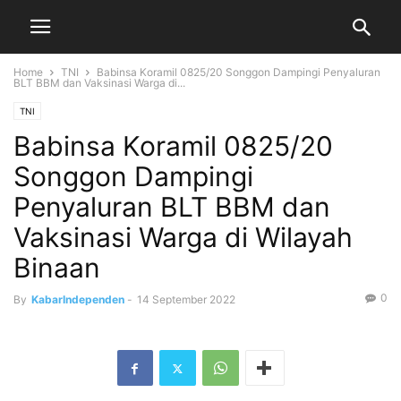
Home
TNI
Babinsa Koramil 0825/20 Songgon Dampingi Penyaluran
BLT BBM dan Vaksinasi Warga di...
TNI
Babinsa Koramil 0825/20
Songgon Dampingi
Penyaluran BLT BBM dan
Vaksinasi Warga di Wilayah
Binaan
0
By
KabarIndependen
-
14 September 2022