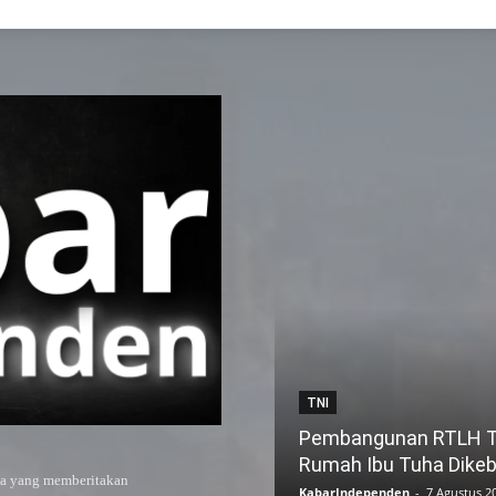
TNI
Pembangunan RTLH TM
Rumah Ibu Tuha Dikeb
ya yang memberitakan
KabarIndependen
-
7 Agustus 2