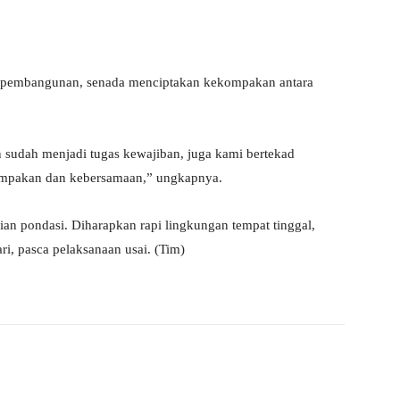
n pembangunan, senada menciptakan kekompakan antara
in sudah menjadi tugas kewajiban, juga kami bertekad
mpakan dan kebersamaan,” ungkapnya.
an pondasi. Diharapkan rapi lingkungan tempat tinggal,
i, pasca pelaksanaan usai. (Tim)
X
WhatsApp