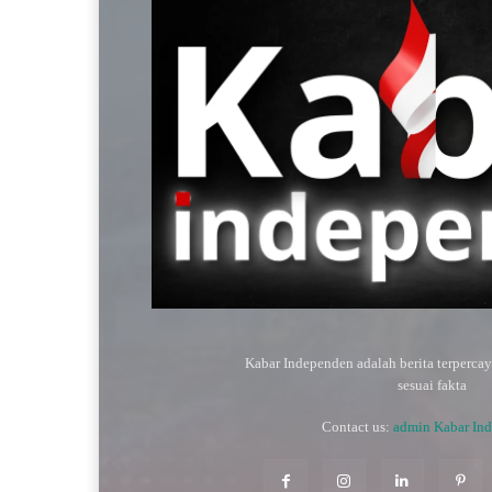
Kabar Independen adalah berita terperca
sesuai fakta
Contact us:
admin Kabar In