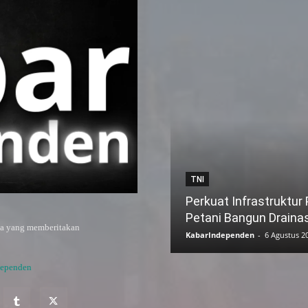
TNI
Perkuat Infrastruktur
Petani Bangun Draina
ya yang memberitakan
KabarIndependen
-
6 Agustus 2
dependen