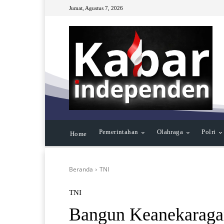
Jumat, Agustus 7, 2026
Pemerintahan
Olahraga
Polri
Home
Beranda
TNI
TNI
Bangun Keanekaragam