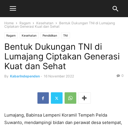
Home
Ragam
Kesehatan
Bentuk Dukungan TNI di Lumajang
Ciptakan Generasi Kuat dan Sehat
Ragam
Kesehatan
Pendidikan
TNI
Bentuk Dukungan TNI di
Lumajang Ciptakan Generasi
Kuat dan Sehat
0
By
KabarIndependen
-
16 November 2022
Lumajang, Babinsa Lempeni Koramil Tempeh Pelda
Suwanto, mendampingi bidan dan perawat desa setempat,