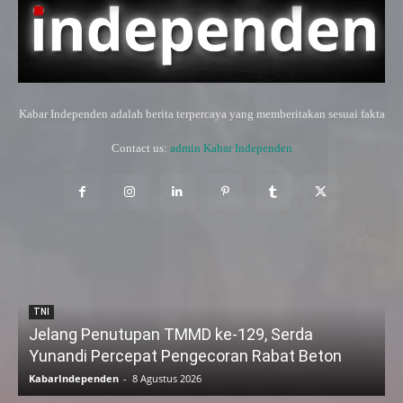
Kabar Independen adalah berita terpercaya yang memberitakan sesuai fakta
Contact us:
admin Kabar Independen
TNI
Jelang Penutupan TMMD ke-129, Serda
Yunandi Percepat Pengecoran Rabat Beton
KabarIndependen
-
8 Agustus 2026