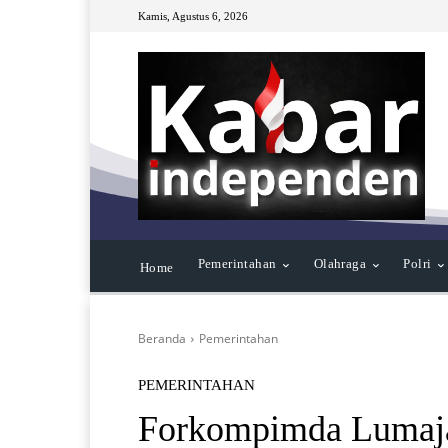
Kamis, Agustus 6, 2026
Pemerintahan
Olahraga
Polri
Home
Beranda
Pemerintahan
PEMERINTAHAN
Forkompimda Lumaja