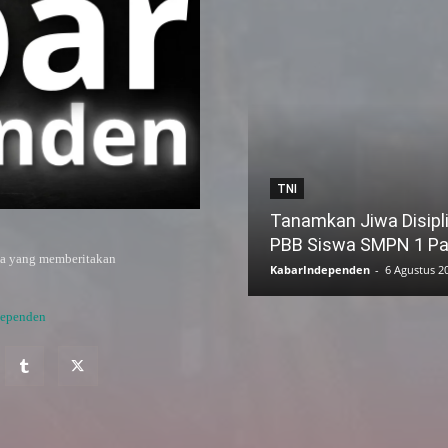
TNI
Tanamkan Jiwa Disipli
PBB Siswa SMPN 1 P
ya yang memberitakan
KabarIndependen
-
6 Agustus 2
dependen