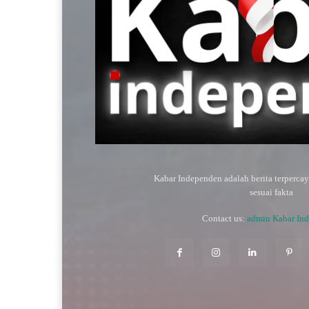
Kabar Independen adalah berita terperca
sesuai fakta
Contact us:
admin Kabar In