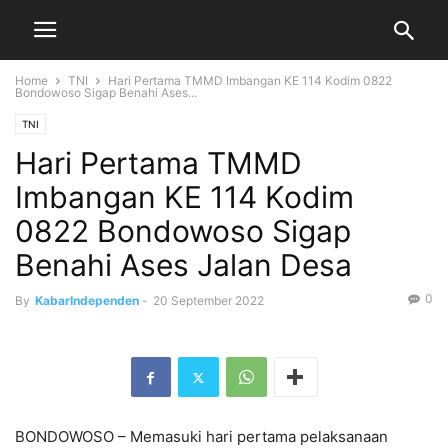
Home
TNI
Hari Pertama TMMD Imbangan KE 114 Kodim 0822
Bondowoso Sigap Benahi Ases...
TNI
Hari Pertama TMMD
Imbangan KE 114 Kodim
0822 Bondowoso Sigap
Benahi Ases Jalan Desa
0
By
KabarIndependen
-
20 September 2022
BONDOWOSO – Memasuki hari pertama pelaksanaan