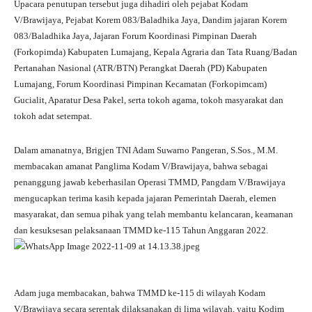
Upacara penutupan tersebut juga dihadiri oleh pejabat Kodam
V/Brawijaya, Pejabat Korem 083/Baladhika Jaya, Dandim jajaran Korem
083/Baladhika Jaya, Jajaran Forum Koordinasi Pimpinan Daerah
(Forkopimda) Kabupaten Lumajang, Kepala Agraria dan Tata Ruang/Badan
Pertanahan Nasional (ATR/BTN) Perangkat Daerah (PD) Kabupaten
Lumajang, Forum Koordinasi Pimpinan Kecamatan (Forkopimcam)
Gucialit, Aparatur Desa Pakel, serta tokoh agama, tokoh masyarakat dan
tokoh adat setempat.
Dalam amanatnya, Brigjen TNI Adam Suwarno Pangeran, S.Sos., M.M.
membacakan amanat Panglima Kodam V/Brawijaya, bahwa sebagai
penanggung jawab keberhasilan Operasi TMMD, Pangdam V/Brawijaya
mengucapkan terima kasih kepada jajaran Pemerintah Daerah, elemen
masyarakat, dan semua pihak yang telah membantu kelancaran, keamanan
dan kesuksesan pelaksanaan TMMD ke-115 Tahun Anggaran 2022.
Adam juga membacakan, bahwa TMMD ke-115 di wilayah Kodam
V/Brawijaya secara serentak dilaksanakan di lima wilayah, yaitu Kodim