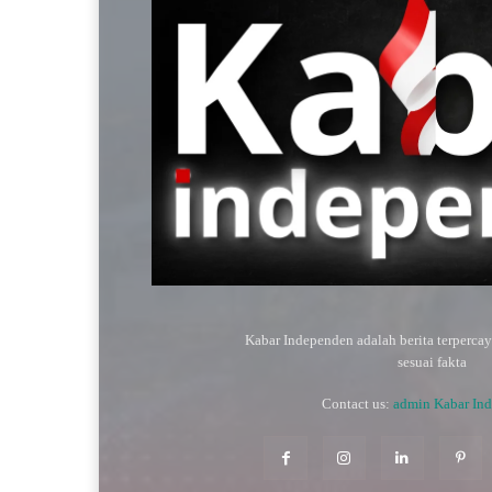
Kabar Independen adalah berita terperca
sesuai fakta
Contact us:
admin Kabar In