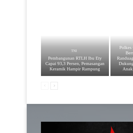
Polkes
TNI
Ber
Pembangunan RTLH Ibu Ety
Randuag
Capai 93,3 Persen, Pemasangan
Dukung
Keramik Hampir Rampung
Anak