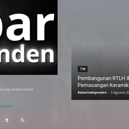
TNI
Pembangunan RTLH Ibu
Pemasangan Keramik
ya yang memberitakan
KabarIndependen
-
5 Agustus 2
dependen