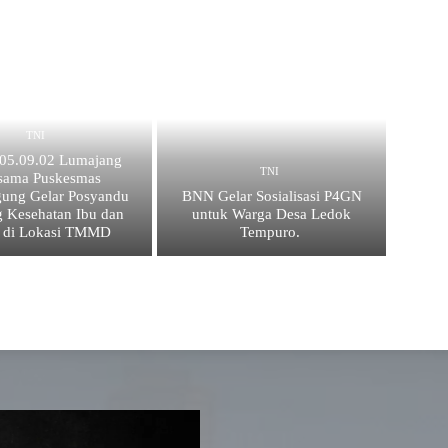
TNI
 05.09.02 Lumajang
TNI
sama Puskesmas
ung Gelar Posyandu
BNN Gelar Sosialisasi P4GN
 Kesehatan Ibu dan
untuk Warga Desa Ledok
 di Lokasi TMMD
Tempuro.