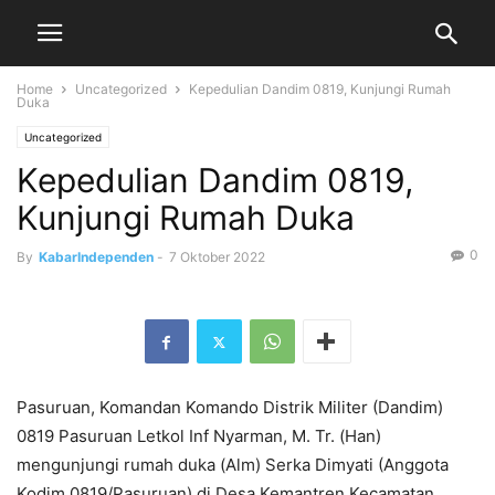
Home
Uncategorized
Kepedulian Dandim 0819, Kunjungi Rumah
Duka
Uncategorized
Kepedulian Dandim 0819,
Kunjungi Rumah Duka
0
By
KabarIndependen
-
7 Oktober 2022
Pasuruan, Komandan Komando Distrik Militer (Dandim)
0819 Pasuruan Letkol Inf Nyarman, M. Tr. (Han)
mengunjungi rumah duka (Alm) Serka Dimyati (Anggota
Kodim 0819/Pasuruan) di Desa Kemantren Kecamatan