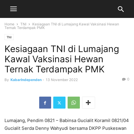
Home
TNI
Kesiagaan TNI di Lumajang Kawal Vaksinasi Hewan
Ternak Terdampak PMK
TNI
Kesiagaan TNI di Lumajang
Kawal Vaksinasi Hewan
Ternak Terdampak PMK
0
By
KabarIndependen
-
13 November 2022
Lumajang, Pendim 0821 – Babinsa Gucialit Koramil 0821/04
Gucialit Serda Denny Wahyudi bersama DKPP Puskeswan