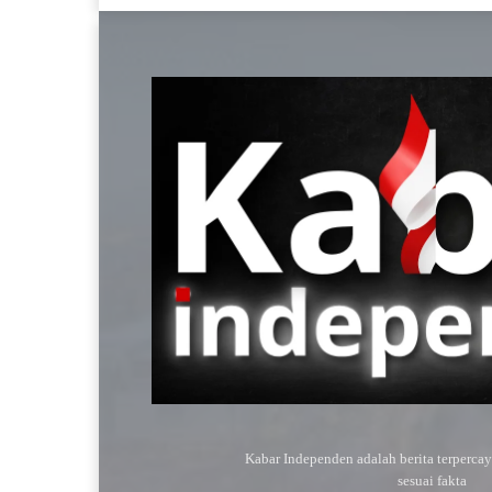
Kabar Independen adalah berita terperca
sesuai fakta