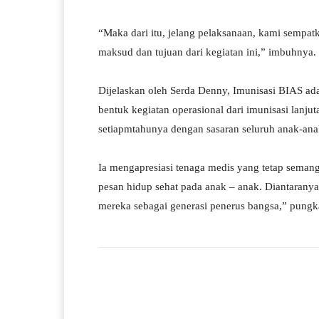
“Maka dari itu, jelang pelaksanaan, kami sempa
maksud dan tujuan dari kegiatan ini,” imbuhnya.
Dijelaskan oleh Serda Denny, Imunisasi BIAS ad
bentuk kegiatan operasional dari imunisasi lanju
setiapmtahunya dengan sasaran seluruh anak-anak
Ia mengapresiasi tenaga medis yang tetap seman
pesan hidup sehat pada anak – anak. Diantarany
mereka sebagai generasi penerus bangsa,” pungk
Facebook
Bagikan