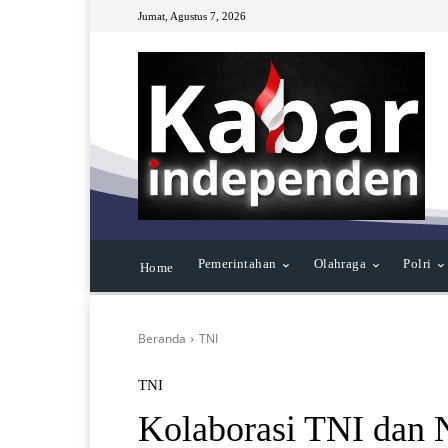
Jumat, Agustus 7, 2026
Pemerintahan
Olahraga
Polri
Home
Beranda
TNI
TNI
Kolaborasi TNI dan N