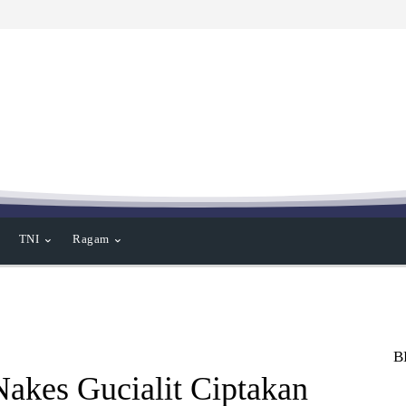
TNI
Ragam
B
akes Gucialit Ciptakan