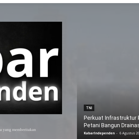
TNI
Perkuat Infrastruktur
Petani Bangun Draina
ya yang memberitakan
KabarIndependen
-
6 Agustus 2