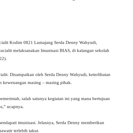
ucialit Kodim 0821 Lumajang Serda Denny Wahyudi,
ucialit melaksanakan Imunisasi BIAS, di kalangan sekolah
22).
cialit. Disampaikan oleh Serda Denny Wahyudi, keterlibatan
an kewenangan masing – masing pihak.
emerintah, salah satunya kegiatan ini yang mana bertujuan
as,” ucapnya.
mendapati imunisasi. Jelasnya, Serda Denny memberikan
watir terlebih takut.