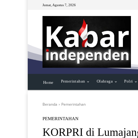
Jumat, Agustus 7, 2026
Pemerintahan
Olahraga
Polri
Home
Beranda
Pemerintahan
PEMERINTAHAN
KORPRI di Lumajang