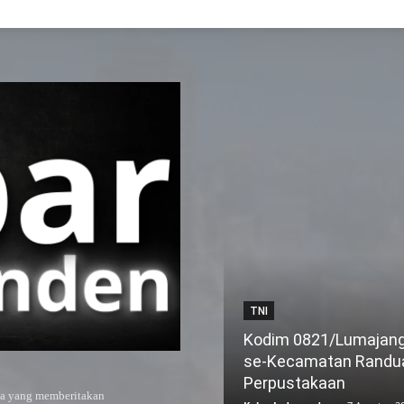
TNI
Kodim 0821/Lumajang 
se-Kecamatan Randua
Perpustakaan
ya yang memberitakan