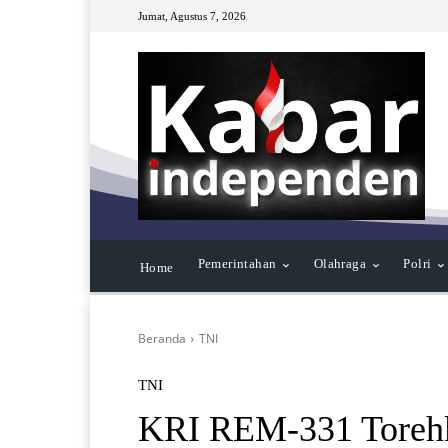
Jumat, Agustus 7, 2026
Pemerintahan
Olahraga
Polri
Home
Beranda
TNI
TNI
KRI REM-331 Torehk