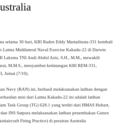
stralia
ama selama 30 hari, KRI Raden Eddy Martadinata-331 kembali
m Latma Multilateral Naval Exercise Kakadu-22 di Darwin
II Laksma TNI Andi Abdul Aziz, S.H., M.M., mewakili
barat, M.M.S., menyambut kedatangan KRI REM-331,
, Jumat (7/10).
ian Navy (RAN) ini, berhasil melaksanakan latihan dengan
berhasilan misi dari Latma Kakadu-22 ini adalah latihan
lam Task Group (TG) 628.1 yang terdiri dari HMAS Hobart,
t dan INS Satpura melaksanakan latihan penembakan Gunex
aircraft Firing Practice) di perairan Australia