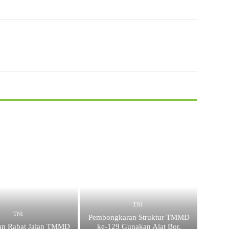
X
WhatsApp
TNI
TNI
Pembongkaran Struktur TMMD
an Rabat Jalan TMMD
ke-129 Gunakan Alat Bor,