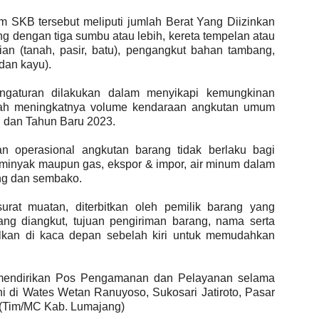
 SKB tersebut meliputi jumlah Berat Yang Diizinkan
ang dengan tiga sumbu atau lebih, kereta tempelan atau
an (tanah, pasir, batu), pengangkut bahan tambang,
dan kayu).
engaturan dilakukan dalam menyikapi kemungkinan
engah meningkatnya volume kendaraan angkutan umum
l dan Tahun Baru 2023.
n operasional angkutan barang tidak berlaku bagi
minyak maupun gas, ekspor & impor, air minum dalam
ng dan sembako.
urat muatan, diterbitkan oleh pemilik barang yang
yang diangkut, tujuan pengiriman barang, nama serta
elkan di kaca depan sebelah kiri untuk memudahkan
mendirikan Pos Pengamanan dan Pelayanan selama
kni di Wates Wetan Ranuyoso, Sukosari Jatiroto, Pasar
 (Tim/MC Kab. Lumajang)