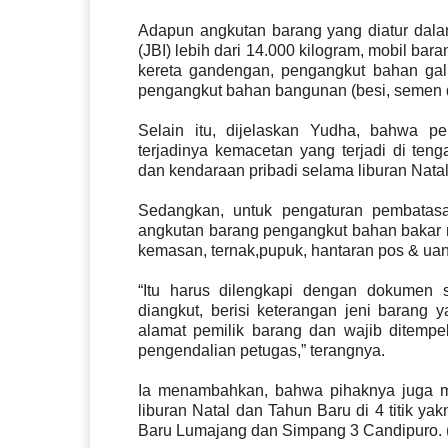
Adapun angkutan barang yang diatur dalam
(JBI) lebih dari 14.000 kilogram, mobil bar
kereta gandengan, pengangkut bahan gali
pengangkut bahan bangunan (besi, semen 
Selain itu, dijelaskan Yudha, bahwa p
terjadinya kemacetan yang terjadi di t
dan kendaraan pribadi selama liburan Nata
Sedangkan, untuk pengaturan pembatasa
angkutan barang pengangkut bahan bakar 
kemasan, ternak,pupuk, hantaran pos & ua
“Itu harus dilengkapi dengan dokumen s
diangkut, berisi keterangan jeni barang 
alamat pemilik barang dan wajib ditemp
pengendalian petugas,” terangnya.
Ia menambahkan, bahwa pihaknya juga 
liburan Natal dan Tahun Baru di 4 titik ya
Baru Lumajang dan Simpang 3 Candipuro.