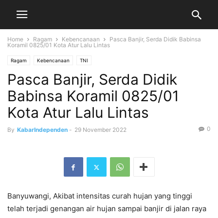
Home
Ragam
Kebencanaan
Pasca Banjir, Serda Didik Babinsa
Koramil 0825/01 Kota Atur Lalu Lintas
Ragam
Kebencanaan
TNI
Pasca Banjir, Serda Didik
Babinsa Koramil 0825/01
Kota Atur Lalu Lintas
0
By
KabarIndependen
-
29 November 2022
Banyuwangi, Akibat intensitas curah hujan yang tinggi
telah terjadi genangan air hujan sampai banjir di jalan raya