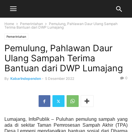
Home
Pemerintahan
Pemulung, Pahlawan Daur Ulang Sampah
Terima Bantuan dari DWP Lumajang
Pemerintahan
Pemulung, Pahlawan Daur
Ulang Sampah Terima
Bantuan dari DWP Lumajang
0
By
KabarIndependen
-
5 Desember 2022
Lumajang, InfoPublik – Puluhan pemulung sampah yang
ada di sekitar Taman Pemrosesan Sampah Akhir (TPA)
Desa Lempeni mendapatkan bantuan sosial dari Dharma