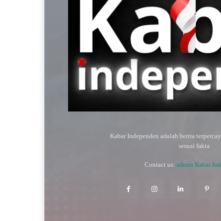
Kabar Independen adalah berita terperca
sesuai fakta
Contact us:
admin Kabar In