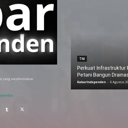
TNI
Perkuat Infrastruktur
Petani Bangun Draina
ya yang memberitakan
KabarIndependen
-
6 Agustus 2
dependen