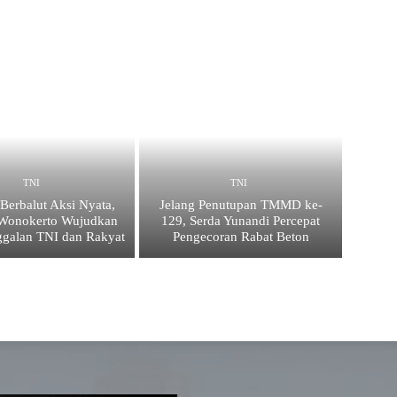
TNI
TNI
Berbalut Aksi Nyata,
Jelang Penutupan TMMD ke-
 Wonokerto Wujudkan
129, Serda Yunandi Percepat
galan TNI dan Rakyat
Pengecoran Rabat Beton