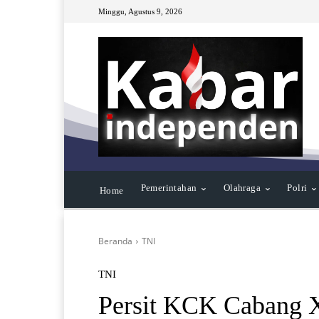
Minggu, Agustus 9, 2026
Pemerintahan
Olahraga
Polri
Home
Beranda
TNI
TNI
Persit KCK Cabang