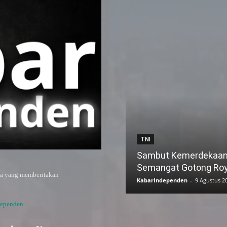
TNI
Sambut Kemerdekaan,
Semangat Gotong Ro
ya yang memberitakan
KabarIndependen
-
9 Agustus 2
dependen