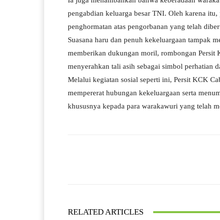
Ia juga menambahkan bahwa keberadaan warakawu
pengabdian keluarga besar TNI. Oleh karena itu,
penghormatan atas pengorbanan yang telah diber
Suasana haru dan penuh kekeluargaan tampak mew
memberikan dukungan moril, rombongan Persi
menyerahkan tali asih sebagai simbol perhatian 
Melalui kegiatan sosial seperti ini, Persit KC
mempererat hubungan kekeluargaan serta menumb
khususnya kepada para warakawuri yang telah me
Facebook
Bagikan
RELATED ARTICLES