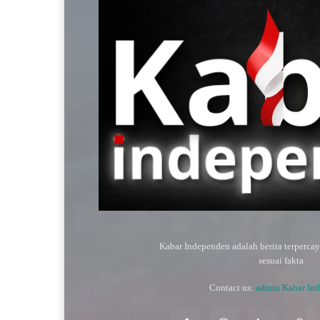
Kabar Independen adalah berita terperca
sesuai fakta
Contact us:
admin Kabar In