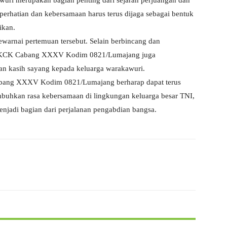
ri merupakan bagian penting dari sejarah perjuangan dan
 perhatian dan kebersamaan harus terus dijaga sebagai bentuk
ikan.
arnai pertemuan tersebut. Selain berbincang dan
t KCK Cabang XXXV Kodim 0821/Lumajang juga
dan kasih sayang kepada keluarga warakawuri.
K Cabang XXXV Kodim 0821/Lumajang berharap dapat terus
uhkan rasa kebersamaan di lingkungan keluarga besar TNI,
njadi bagian dari perjalanan pengabdian bangsa.
X
WhatsApp