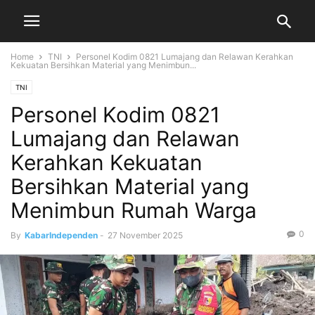
Home
TNI
Personel Kodim 0821 Lumajang dan Relawan Kerahkan
Kekuatan Bersihkan Material yang Menimbun...
TNI
Personel Kodim 0821
Lumajang dan Relawan
Kerahkan Kekuatan
Bersihkan Material yang
Menimbun Rumah Warga
0
By
KabarIndependen
-
27 November 2025