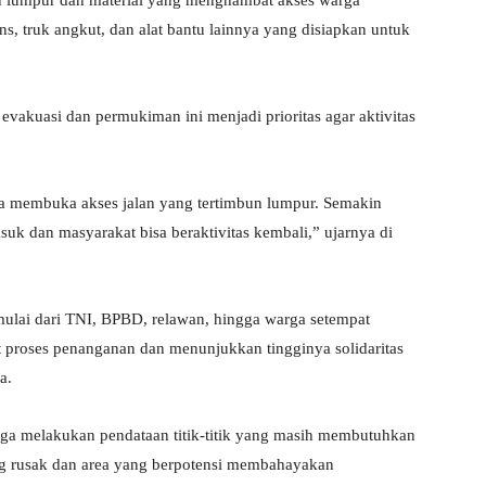
n lumpur dan material yang menghambat akses warga
, truk angkut, dan alat bantu lainnya yang disiapkan untuk
evakuasi dan permukiman ini menjadi prioritas agar aktivitas
a membuka akses jalan yang tertimbun lumpur. Semakin
suk dan masyarakat bisa beraktivitas kembali,” ujarnya di
ulai dari TNI, BPBD, relawan, hingga warga setempat
t proses penanganan dan menunjukkan tingginya solidaritas
a.
juga melakukan pendataan titik-titik yang masih membutuhkan
g rusak dan area yang berpotensi membahayakan