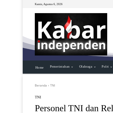
Kamis, Agustus 6, 2026
Pemerintahan
Olahraga
Polri
Home
Beranda
TNI
TNI
Personel TNI dan Re