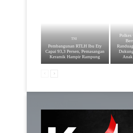
Polkes
TNI
Ber
Pembangunan RTLH Ibu Ety
Randuag
Capai 93,3 Persen, Pemasangan
Dukung
Keramik Hampir Rampung
Anak