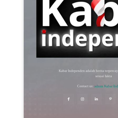
Kabar Independen adalah berita terperca
sesuai fakta
Contact us:
admin Kabar In