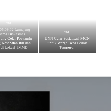
TNI
 05.09.02 Lumajang
TNI
sama Puskesmas
ung Gelar Posyandu
BNN Gelar Sosialisasi P4GN
 Kesehatan Ibu dan
untuk Warga Desa Ledok
 di Lokasi TMMD
Tempuro.