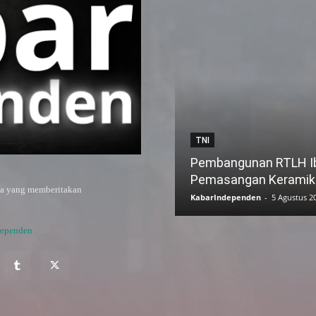
TNI
Pembangunan RTLH Ibu
Pemasangan Keramik
ya yang memberitakan
KabarIndependen
-
5 Agustus 2
dependen