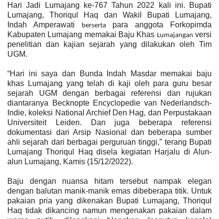
Hari Jadi Lumajang ke-767 Tahun 2022 kali ini. Bupati
Lumajang, Thoriqul Haq dan Wakil Bupati Lumajang,
Indah Amperawati
para anggota Forkopimda
berserta
Kabupaten Lumajang memakai Baju Khas
versi
Lumajangan
penelitian dan kajian sejarah yang dilakukan oleh Tim
UGM.
“Hari ini saya dan Bunda Indah Masdar memakai baju
khas Lumajang yang telah di kaji oleh para guru besar
sejarah UGM dengan berbagai referensi dan rujukan
diantaranya Becknopte Encyclopedie van Nederlandsch-
Indie, koleksi National Archief Den Hag, dan Perpustakaan
Universiteit Leiden. Dan juga beberapa referensi
dokumentasi dari Arsip Nasional dan beberapa sumber
ahli sejarah dari berbagai perguruan tinggi,” terang Bupati
Lumajang Thoriqul Haq disela kegiatan Harjalu di Alun-
alun Lumajang, Kamis (15/12/2022).
Baju dengan nuansa hitam tersebut nampak elegan
dengan balutan manik-manik emas dibeberapa titik. Untuk
pakaian pria yang dikenakan Bupati Lumajang, Thoriqul
Haq tidak dikancing namun mengenakan pakaian dalam