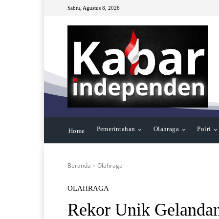
Sabtu, Agustus 8, 2026
Pemerintahan
Olahraga
Polri
Home
Beranda
Olahraga
OLAHRAGA
Rekor Unik Gelanda