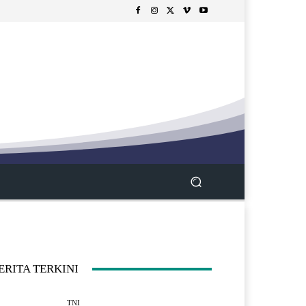
ERITA TERKINI
TNI