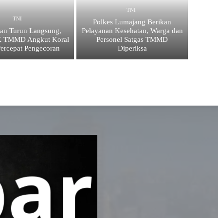
TNI
TNI
Polkes Lumajang Berikan
an Turun Langsung,
Pelayanan Kesehatan, Warga dan
K TMMD Angkut Koral
Personel Satgas TMMD
Percepat Pengecoran
Diperiksa