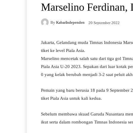
Marselino Ferdinan, 
By
KabarIndependen
20 September 2022
Jakarta, Gelandang muda Timnas Indonesia Marse
tiket ke level Piala Asia.
Marselino mencetak salah satu dari tiga gol Tim
Piala Asia U-20 2023. Sepakan dari luar kotak p
0 yang kelak berubah menjadi 3-2 saat peluit akh
Pemain yang baru berusia 18 pada 9 September 
tiket Piala Asia untuk kali kedua.
Sebelum membawa skuad Garuda Nusantara memena
ikut serta dalam rombongan Timnas Indonesia sen