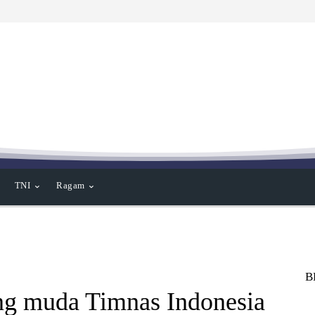
TNI
Ragam
B
ng muda Timnas Indonesia