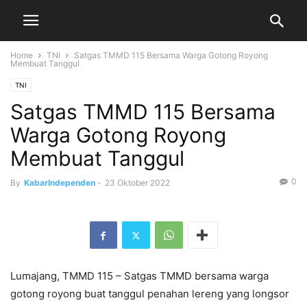
Home
TNI
Satgas TMMD 115 Bersama Warga Gotong Royong
Membuat Tanggul
TNI
Satgas TMMD 115 Bersama
Warga Gotong Royong
Membuat Tanggul
0
By
KabarIndependen
-
23 Oktober 2022
Lumajang, TMMD 115 – Satgas TMMD bersama warga
gotong royong buat tanggul penahan lereng yang longsor