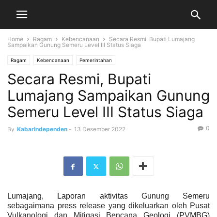
Home
Ragam
Kebencanaan
Secara Resmi, Bupati Lumajang
Sampaikan Gunung Semeru Level III Status Siaga
Ragam
Kebencanaan
Pemerintahan
Secara Resmi, Bupati
Lumajang Sampaikan Gunung
Semeru Level III Status Siaga
0
By
KabarIndependen
-
13 Desember 2022
Lumajang, Laporan aktivitas Gunung Semeru
sebagaimana press release yang dikeluarkan oleh Pusat
Vulkanologi dan Mitigasi Bencana Geologi (PVMBG)