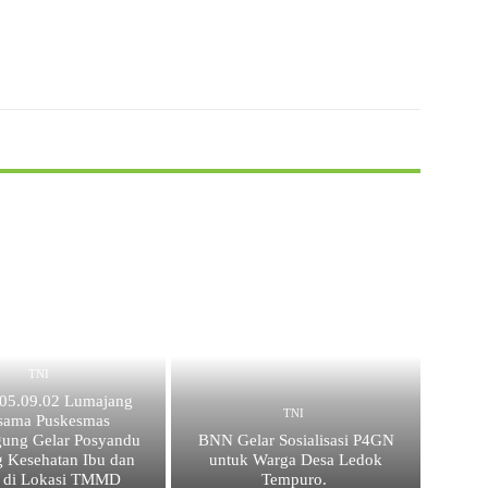
X
WhatsApp
TNI
 05.09.02 Lumajang
TNI
sama Puskesmas
ung Gelar Posyandu
BNN Gelar Sosialisasi P4GN
 Kesehatan Ibu dan
untuk Warga Desa Ledok
 di Lokasi TMMD
Tempuro.