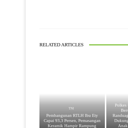
Facebook
Bagikan
RELATED ARTICLES
Polkes
TNI
Ber
Pembangunan RTLH Ibu Ety
Randuag
Capai 93,3 Persen, Pemasangan
Dukung
Keramik Hampir Rampung
Anak