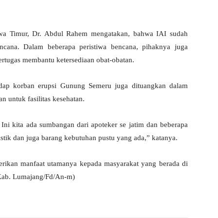
Jawa Timur, Dr. Abdul Rahem mengatakan, bahwa IAI sudah
ncana. Dalam beberapa peristiwa bencana, pihaknya juga
rtugas membantu ketersediaan obat-obatan.
hadap korban erupsi Gunung Semeru juga dituangkan dalam
an untuk fasilitas kesehatan.
Ini kita ada sumbangan dari apoteker se jatim dan beberapa
istik dan juga barang kebutuhan pustu yang ada,” katanya.
erikan manfaat utamanya kepada masyarakat yang berada di
 Kab. Lumajang/Fd/An-m)