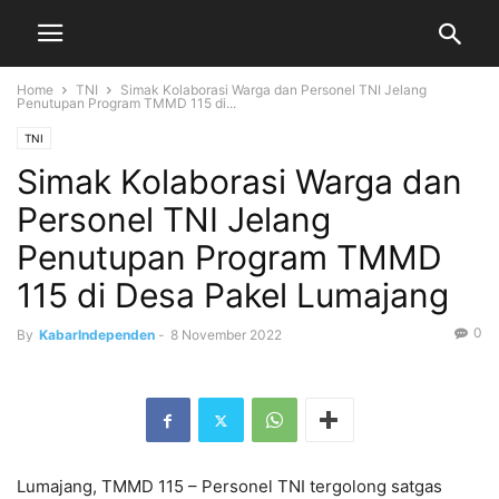
Home
TNI
Simak Kolaborasi Warga dan Personel TNI Jelang
Penutupan Program TMMD 115 di...
TNI
Simak Kolaborasi Warga dan
Personel TNI Jelang
Penutupan Program TMMD
115 di Desa Pakel Lumajang
0
By
KabarIndependen
-
8 November 2022
Lumajang, TMMD 115 – Personel TNI tergolong satgas