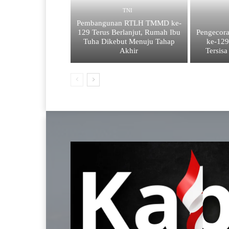
TNI
Pembangunan RTLH TMMD ke-
129 Terus Berlanjut, Rumah Ibu
Pengecor
Tuha Dikebut Menuju Tahap
ke-12
Akhir
Tersisa