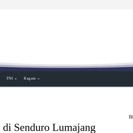
TNI
Ragam
B
i di Senduro Lumajang