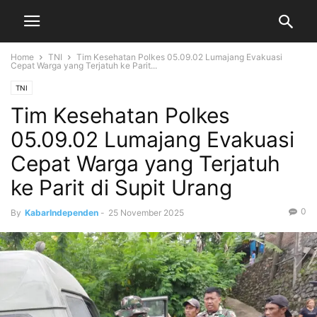
Home
TNI
Tim Kesehatan Polkes 05.09.02 Lumajang Evakuasi
Cepat Warga yang Terjatuh ke Parit...
TNI
Tim Kesehatan Polkes
05.09.02 Lumajang Evakuasi
Cepat Warga yang Terjatuh
ke Parit di Supit Urang
0
By
KabarIndependen
-
25 November 2025