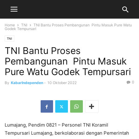
Home
TNI
TNI Bantu Proses Pembangunan Pintu Masuk Pure Watu
Godek Tempursari
TNI
TNI Bantu Proses
Pembangunan Pintu Masuk
Pure Watu Godek Tempursari
0
By
KabarIndependen
-
10 Oktober 2022
Lumajang, Pendim 0821 – Personel TNI Koramil
Tempursari Lumajang, berkolaborasi dengan Pemerintah