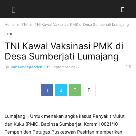
Home
TNI
TNI Kawal Vaksinasi PMK di Desa Sumberjati Lumajang
TNI
TNI Kawal Vaksinasi PMK di
Desa Sumberjati Lumajang
0
By
KabarIndependen
-
15 September 2022
Lumajang – Untuk menekan angka kasus Penyakit Mulut
dan Kuku (PMK), Babinsa Sumberjati Koramil 0821/10
Tempeh dan Petugas Puskeswan Pasirian memberikan