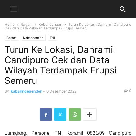
Home
Ragam
Kebencanaan
Turun Ke Lokasi, Danramil Candipuro
Cek dan Data Wilayah Terdampak Erupsi Semeru
Ragam
Kebencanaan
TNI
Turun Ke Lokasi, Danramil
Candipuro Cek dan Data
Wilayah Terdampak Erupsi
Semeru
0
By
KabarIndependen
-
6 Desember 2022
Lumajang, Personel TNI Koramil 0821/09 Candipuro