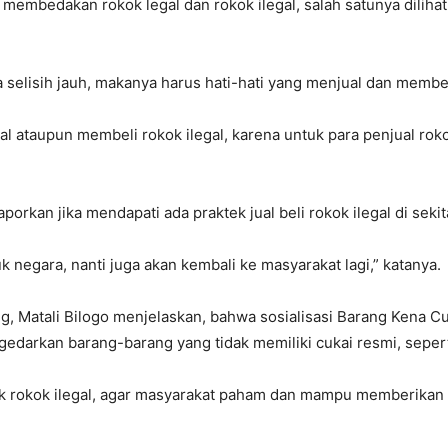
mbedakan rokok legal dan rokok ilegal, salah satunya dilihat d
selisih jauh, makanya harus hati-hati yang menjual dan membeli,
al ataupun membeli rokok ilegal, karena untuk para penjual ro
porkan jika mendapati ada praktek jual beli rokok ilegal di seki
 negara, nanti juga akan kembali ke masyarakat lagi,” katanya.
ng, Matali Bilogo menjelaskan, bahwa sosialisasi Barang Ken
rkan barang-barang yang tidak memiliki cukai resmi, seperti 
okok ilegal, agar masyarakat paham dan mampu memberikan sum