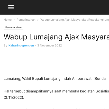
Home
Pemerintahan
Wabup Lumajang Ajak Masyarakat Rowokangkung 
Pemerintahan
Wabup Lumajang Ajak Masyara
By
KabarIndependen
-
3 November 2022
Lumajang, Wakil Bupati Lumajang Indah Amperawati (Bunda 
Hal tersebut disampaikannya saat membuka kegiatan Sosial
(3/11/2022).