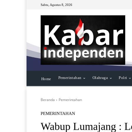
Sabtu, Agustus 8, 2026
Pemerintahan
Olahraga
Polri
Home
Beranda
Pemerintahan
PEMERINTAHAN
Wabup Lumajang : L